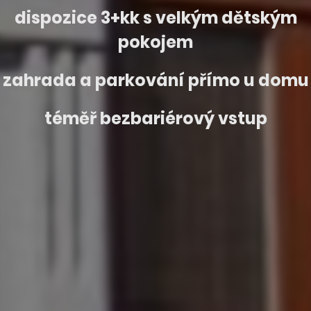
dispozice 3+kk s velkým dětským
pokojem
zahrada a parkování přímo u domu
téměř bezbariérový vstup