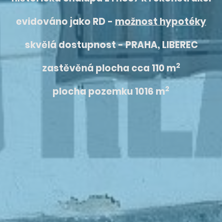
evidováno jako RD -
možnost hypotéky
skvělá dostupnost - PRAHA, LIBEREC
2
zastěvěná plocha cca 110 m
2
plocha pozemku 1016 m