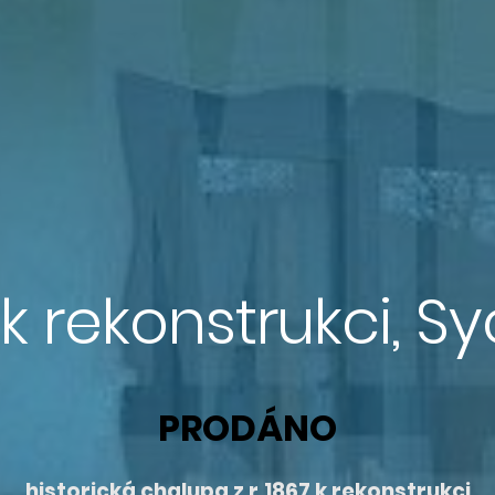
k rekonstrukci, Sy
PRODÁNO
historická chalupa z r.1867 k rekonstrukci