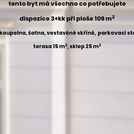
tento byt má všechno co potřebujete
2
dispozice 3+kk při ploše 109 m
 koupelna, šatna, vestavěné skříně, parkovací st
2
2
terasa 15 m
, sklep 25 m