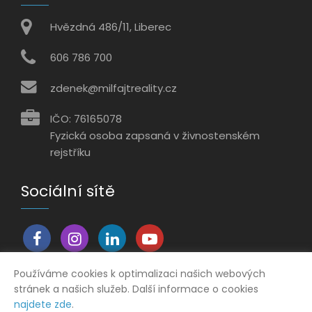
Hvězdná 486/11, Liberec
606 786 700
zdenek@milfajtreality.cz
IČO: 76165078
Fyzická osoba zapsaná v živnostenském
rejstříku
Sociální sítě
Používáme cookies k optimalizaci našich webových
stránek a našich služeb. Další informace o cookies
Vytvořeno v systému
CHYTRÝ WEB MAKLÉŘE
najdete zde
.