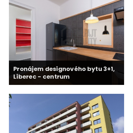
prodej za vyšší cenu než požadovala
prodávající
zajištění prodeje vč. převedení nájemní
smlouvy s nájemníkem
profesionální fotografie
předání nemovitosti
Pronájem designového bytu 3+1,
Liberec - centrum
nadstanadrní nabídka v centru města
stritkní podmínky pro hledaného nájemce
vyše nájemného odpovídající exkluzivitě bytu
pronajato do měsíce od počátku inzerce