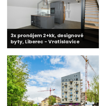
3x pronájem 2+kk, designové
byty, Liberec - Vratislavice
profiesionální fotografie
kampaň na sociálních sítích
výběr nájemce, prověření nájemce
nájemní smlouvy + předání nemovitosti
realitní servis po dobu nájmu