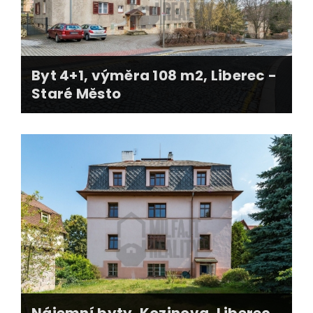
dosažena cena 20% nad očekávání majitelů
realizováno za 4 měsíce
Byt 4+1, výměra 108 m2, Liberec -
Staré Město
exkluzivní místo
exkluzivní cena odpovídající novostavbám
web nemovitosti, profi fotografie, 3D pudorysy
realizováno za 90 dní
Nájemní byty, Kozinova, Liberec