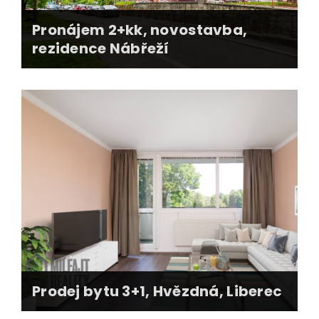
Pronájem 2+kk, novostavba,
rezidence Nábřeží
profesionální fotografie
online + offline reklama
prohlídky, výběr nájemníka, prověření
nájemníka
nájemní smlouva + předání nemovitosti
realitní servis po dobu trvání nájmu
Prodej bytu 3+1, Hvězdná, Liberec