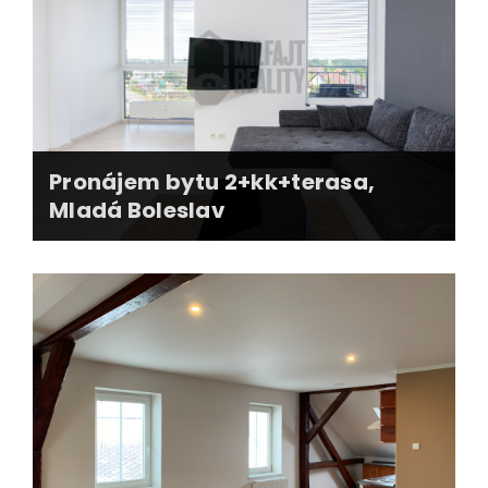
zajištění pronájmu všech jednotek v domě
vyjednání podmínek - doba nájmu 5 let
kooperace při rekonstrukci a přípravě prostor
online + offline kampaň
Pronájem bytu 2+kk+terasa,
Mladá Boleslav
dlouhodobá spolupráce s majitelem
převzetí bytu od současného nájemníka
zajištění nového nájemníka
podpis smluv + předání bytu novému
nájemníkovi
správa nemovitosti po dobu nájmu