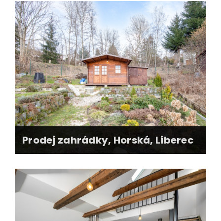
výkup nemovitosti od insolevenčního správce
zajištění právního servisu spojeného s výkupem
příprava nemovitosti na prodej - stěhování,
bourání, malování
zajištění kupce + aukce o nejvyšší cenu
kupní smlouva + advokátní úschova
předání nemovitosti
Prodej zahrádky, Horská, Liberec
profesionální fotografie, prezentace pozemku
online + offline reklamní strategie
realizace během 20 dní
právní servis, předání nemovitosti