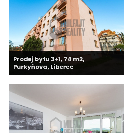
prodáno za 2 měsíce
předchozí RK nabízely 6 měsíců
kompletní zastoupení majitele, zajištění
podkladů
smluvní dokumentace, kooperace financování
Prodej bytu 3+1, 74 m2,
Purkyňova, Liberec
dosaženo nadprůměrné prodejní ceny
profi fotografie, 3D pudorysy, web nemovitosti
smluvní dokumentace, kooperace financování
kompletní zastoupení prodávajících bez jejich
účasti na prodeji