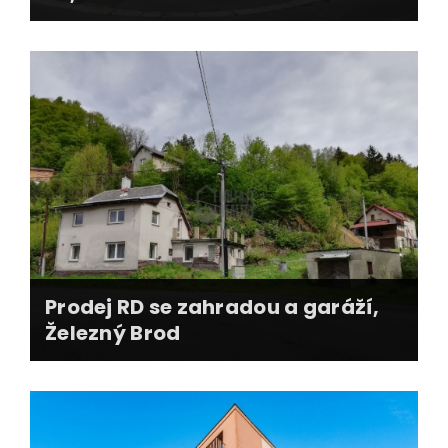
profi foto, web nemovitosti, FB reklama, 3D
pudorysy
vystěhování nájemníků, předání bytu
kooperace financování, smluvní dokumentace
předání bytu, zajištění přepisů médií
Prodej RD se zahradou a garáží,
Železný Brod