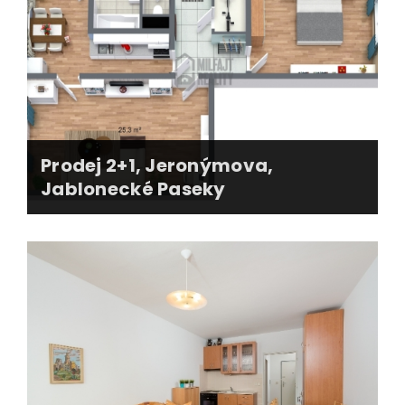
předání garáže
smluvní dokumentace, úschova kupní ceny
Prodej 2+1, Jeronýmova,
Jablonecké Paseky
kompletní zastoupení majitele (plná moc)
3D pudorysy, web, fotografie
smluvní dokumentace, úschova kupní ceny
financování koupě kupujícímu