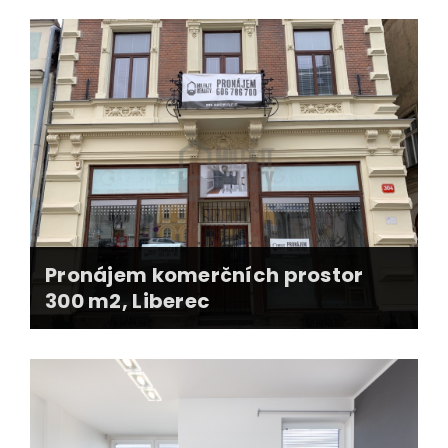
profesionální foto + virtuální stageing
online + offline prodejní strategie
kooperace při financování koupě bytu
kupní smlouvy, advokátní úschova kupní ceny
předání nemovitosti, přehlášení médíí, změna
u správce
Pronájem komerčních prostor
300 m2, Liberec
dlouhodobá spolupráce s majitelem
nemovitosti