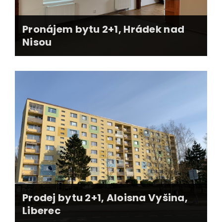
Pronájem bytu 2+1, Hrádek nad
Nisou
příprava nemovitosti k nájmu
inzerce a prezentace nemovitosti
prověření nájemníka
nájemní smlouvy + předání nemovitosti
správa nemovitosti po dobu nájmu
Prodej bytu 2+1, Aloisna Vyšina,
Liberec