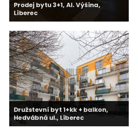
Prodej bytu 3+1, Al. Výšina,
Liberec
zajištění dokumentace k prodeji
inzerce, podpůrné kampaňě
prodejní servis pro kupujícího
výmaz věcných břemen
právní servis + úschova
předání a přehlášení nemovitosti
daňové poradenství
Družstevní byt 1+kk + balkon,
Hedvábná ul., Liberec