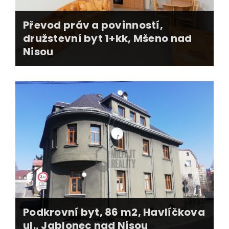
Převod práv a povinností,
družstevní byt 1+kk, Mšeno nad
Nisou
zajištění prodeje na dálku (Švýcarsko)
profi fotografie, web nemovitosti, FB reklama
smluvní dokumentace, úschova kupní ceny
předání nemovitosti, stěhování, vyklízení
Podkrovní byt, 86 m2, Havlíčkova
ul., Jablonec nad Nisou