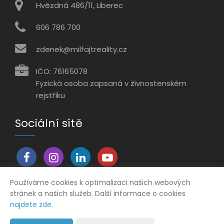
Hvězdná 486/11, Liberec
606 786 700
zdenek@milfajtreality.cz
IČO: 76165078
Fyzická osoba zapsaná v živnostenském
rejstříku
Sociální sítě
Používáme cookies k optimalizaci našich webových
stránek a našich služeb. Další informace o cookies
Vytvořeno v systému
CHYTRÝ WEB MAKLÉŘE
najdete zde
.
2026 © Tomawell s.r.o.