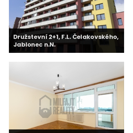
Družstevní 2+1, F.L. Čelakovského,
Jablonec n.N.
příprava pokdladů k převodu
smluvní zajištění převodu
zajištění součinnosti družstevníků
převod současného nájemníka
předání nemovitosti