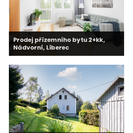
Prodej přízemního bytu 2+kk,
Nádvorní, Liberec
homestaging, videoprohlídka, profi fotografie
realitní servery, kampaň na sociálních sítích
shlédnutí videa přes 15.000 diváků
prodáno během 2 týdnů + navýšení ceny
právní servis, advokátní úschova, předání
nemovitosti