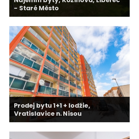
- Staré Město
5 bytových jednotek
pronajato během 30 dní
kompletní zajištění smluvního servisu
kompletní předánjí nemovitosti
Prodej bytu 1+1 + lodžie,
Vratislavice n. Nisou