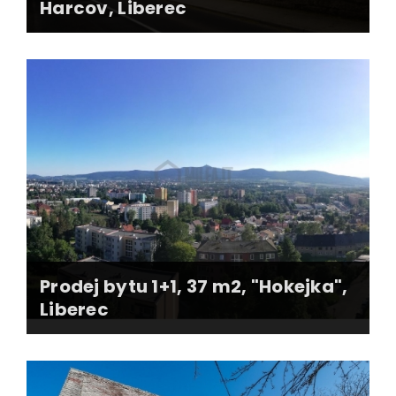
Harcov, Liberec
videoprohlídka, profi foto, 3D pudorysy
webová stránka nemovitosti, FB reklama
kompletní smluvní servis
kooperace při financování
Prodej bytu 1+1, 37 m2, "Hokejka",
Liberec