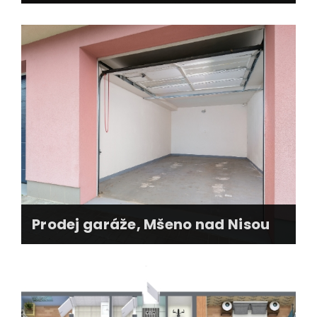
realizace prodeje - smluvní dokumentace
převod předmětu prodeje
zajištění nového nájemce
dlouhodobá spolupráce s majitelem
Prodej garáže, Mšeno nad Nisou
realizace prodeje v zastoupení (Švýcarsko)
zajištění nového elektroměru