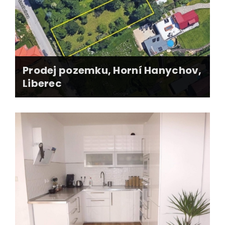
Vyhotovena kompletní smluvní dokumentace
Zajištěno protokolární předání bytu
Prodej pozemku, Horní Hanychov,
Liberec
Zajitění těchto informací:
informace ohledně zastavitelnosti
vydání územně plánovací informace
ochranná pásma
existence inženýrských sítí
povolení k napojení na inženýrské sítě