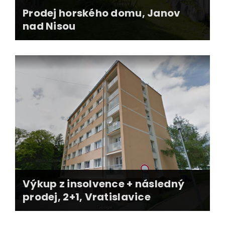
Prodej horského domu, Janov
nad Nisou
videoprohlídka, profi fotografie, web
nemovitosti
FB kampaň - shlédnutí přes 30.000 zájemců
kombinace online kampaní
zajištěn kupec za vyšší než požadovanou cenu
obchod nerealizován - majitel si nemovitost
zamiloval a nechal si ji
Výkup z insolvence + následný
prodej, 2+1, Vratislavice