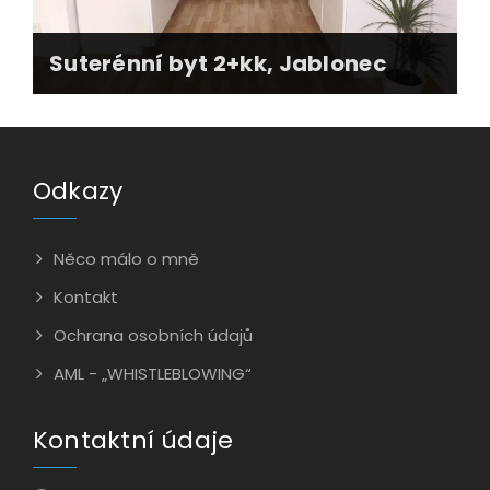
Suterénní byt 2+kk, Jablonec
Prodej atypického suterénního bytu, který měl
Odkazy
nejeden technický nedostatek.
Byt jsem prodal během 3 měsíců.
Současná majitelka je v bytě velmi spokojená.
Něco málo o mně
Kontakt
Ochrana osobních údajů
AML - „WHISTLEBLOWING“
Kontaktní údaje