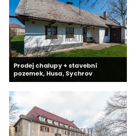
realizace prodeje na dálku (USA)
profi fotografie, 3D pudorys, vizualizace
zajištění revize, dokumentace, smluvních
podkladů
předání nemovitosti
Prodej chalupy + stavební
pozemek, Husa, Sychrov
videoprohlídka, profi foto, 3D pudorysy,
vizualizace
zajištění podkladů pro dělení pozemku a
rekonstrukci