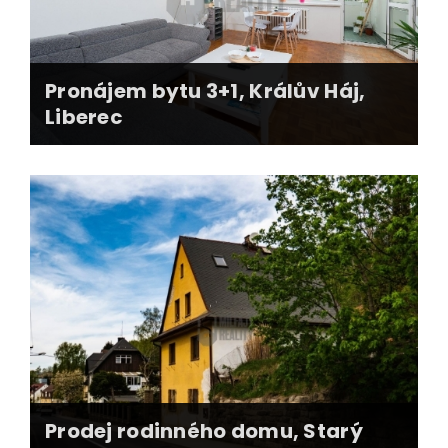
Pronájem bytu 3+1, Králův Háj,
Liberec
cenová analýza nájemného
dosaženo velmi dobrého výnosu z nájmu
profi foto, web nemovitosti, 3D pudorysy
kompletní servis (smlouvy, předání, energie)
Prodej rodinného domu, Starý