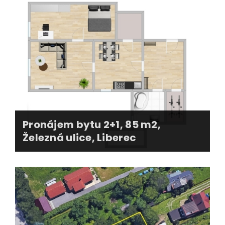
vystěhování původního nájemníka
smluvní dokumentace k převodu
advokátní úschova ceny za převod
převod u bytového družstva
protokolární předání nemovitosti
zajištění nového nájemníka
Pronájem bytu 2+1, 85 m2,
Železná ulice, Liberec
Pronajato během 5 dnů!
Ověřený nájemník s doložením bezdlužnosti a
výpisu z rejstříků.