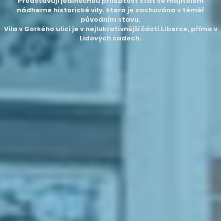
Představuji jedinečnou příležitost stát se majitelem
nádherné historické vily, která je zachována v téměř
původním stavu.
Vila v Gorkého ulici je v nejlukrativnější části Liberce, přímo v
Lidových sadech.