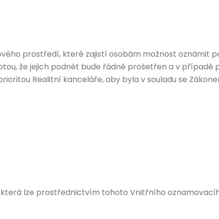
ového prostředí, které zajistí osobám možnost oznámit pod
stotou, že jejich podnět bude řádně prošetřen a v případě
prioritou Realitní kanceláře, aby byla v souladu se Zák
 která lze prostřednictvím tohoto Vnitřního oznamovacíh