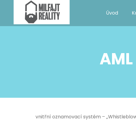
Úvod
K
AML
vnitřní oznamovací systém – „Whistleblow