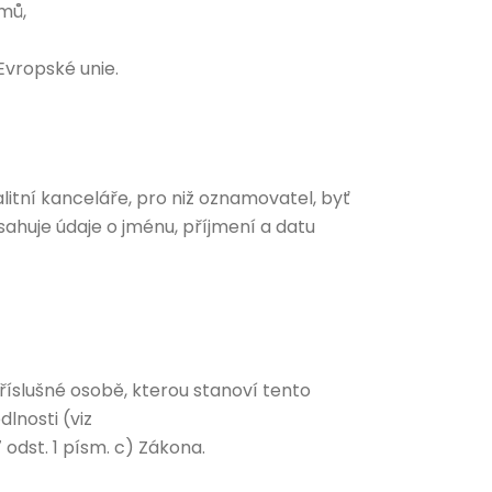
mů,
Evropské unie.
tní kanceláře, pro niž oznamovatel, byť
huje údaje o jménu, příjmení a datu
íslušné osobě, kterou stanoví tento
lnosti (viz
odst. 1 písm. c) Zákona.