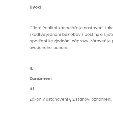
Úvod
Cílem Realitní kanceláře je nastavení tak
škodlivé jednání bez obav z postihu a s ji
opatření ke zjednání nápravy. Zároveň je 
uvedeného jednání.
II.
Oznámení
II.i.
Zákon v ustanovení § 2 stanoví oznámení,