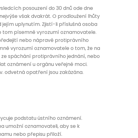
sledcích posouzení do 30 dnů ode dne
 nejvýše však dvakrát. O prodloužení lhůty
jím uplynutím. Zjistí-li příslušná osoba
 o tom písemně vyrozumí oznamovatele.
předejití nebo nápravě protiprávního
emně vyrozumí oznamovatele o tom, že na
í ze spáchání protiprávního jednání, nebo
dat oznámení u orgánu veřejné moci.
v. odvetná opatření jsou zakázána.
ycuje podstatu ústního oznámení.
ba umožní oznamovateli, aby se k
namu nebo přepisu přiloží.