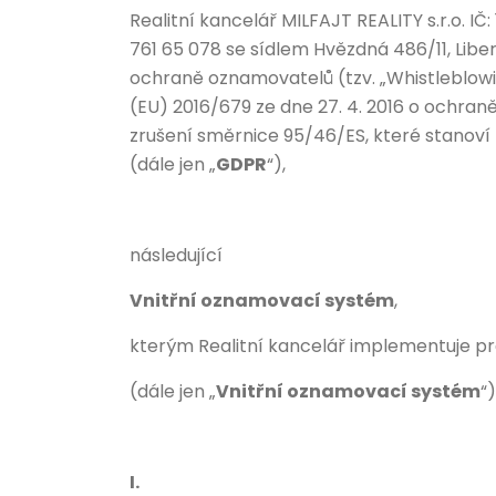
Realitní kancelář MILFAJT REALITY s.r.o. IČ
761 65 078 se sídlem Hvězdná 486/11, Liber
ochraně oznamovatelů (tzv. „Whistleblowin
(EU) 2016/679 ze dne 27. 4. 2016 o ochran
zrušení směrnice 95/46/ES, které stanoví 
(dále jen „
GDPR
“),
následující
Vnitřní oznamovací systém
,
kterým Realitní kancelář implementuje pr
(dále jen „
Vnitřní oznamovací systém
“)
I.