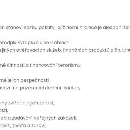
 stanoví sazbu pokuty, jejíž horní hranice je alespoň 100
předpis Evropské unie v oblasti:
 jiných ověřovacích služeb, finančních produktů a fin. trh
né činnosti a financování terorismu,
ně jejich bezpečnosti,
rovozu na pozemních komunikacích,
y zvířat a jejich zdraví,
sti,
eb a zadávání veřejných zakázek,
sti, života a zdraví,