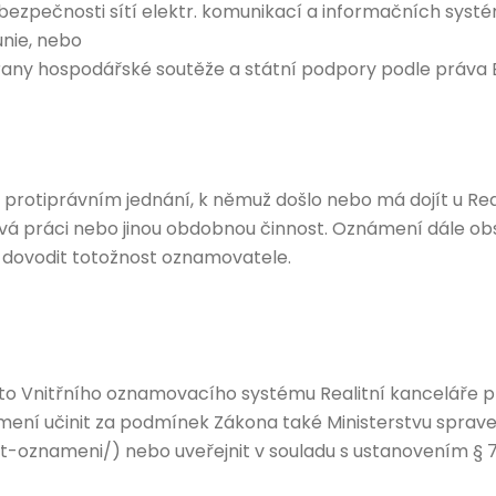
bezpečnosti sítí elektr. komunikací a informačních systé
nie, nebo
rany hospodářské soutěže a státní podpory podle práva 
tiprávním jednání, k němuž došlo nebo má dojít u Reali
 práci nebo jinou obdobnou činnost. Oznámení dále obsa
né dovodit totožnost oznamovatele.
to Vnitřního oznamovacího systému Realitní kanceláře př
ení učinit za podmínek Zákona také Ministerstvu spraved
-oznameni/) nebo uveřejnit v souladu s ustanovením § 7 