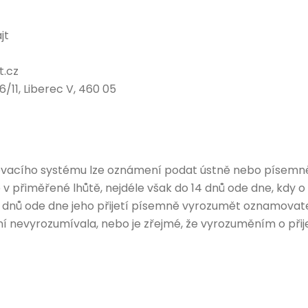
jt
t.cz
11, Liberec V, 460 05
vacího systému lze oznámení podat ústně nebo písemně. 
přiměřené lhůtě, nejdéle však do 14 dnů ode dne, kdy o 
7 dnů ode dne jeho přijetí písemně vyrozumět oznamovat
ní nevyrozumívala, nebo je zřejmé, že vyrozuměním o přij