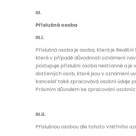
III.
Příslušná osoba
III.i.
Příslušná osoba je osoba, která je Realit
která v případě důvodnosti oznámení navrh
postupuje příslušní osoba nestranně a je 
dotčených osob, které jsou v oznámení uved
kancelář také zpracovává osobní údaje p
Právním důvodem ke zpracování osobních ú
III.ii.
Příslušnou osobou dle tohoto Vnitřního oz