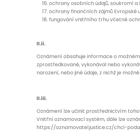
ochrany osobních údajů, soukromí a 
ochrany finančních zájmů Evropské u
fungování vnitřního trhu včetně och
II.ii.
Oznámení obsahuje informace o možném pro
zprostředkovaně, vykonával nebo vykonává
narození, nebo jiné údaje, z nichž je mož
II.iii.
Oznámení lze učinit prostřednictvím toho
Vnitřní oznamovací systém, dále lze oznám
https://oznamovatel.justice.cz/chci-podat