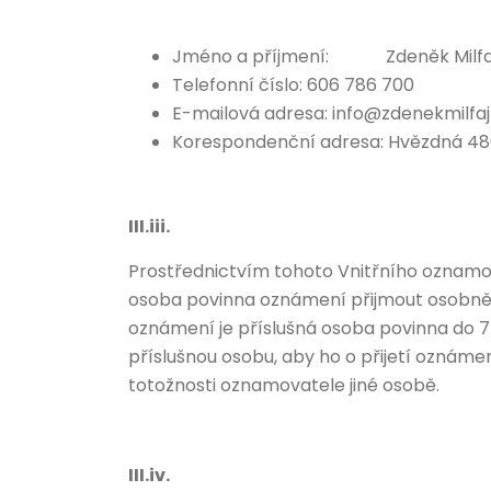
Jméno a příjmení: Zdeněk Milfa
Telefonní číslo: 606 786 700
E-mailová adresa:
info@zdenekmilfaj
Korespondenční adresa: Hvězdná 486/
III.iii.
Prostřednictvím tohoto Vnitřního oznamo
osoba povinna oznámení přijmout osobně v 
oznámení je příslušná osoba povinna do 
příslušnou osobu, aby ho o přijetí oznáme
totožnosti oznamovatele jiné osobě.
III.iv.