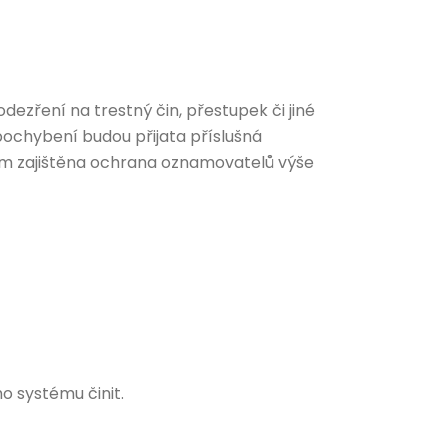
ezření na trestný čin, přestupek či jiné
 pochybení budou přijata příslušná
onem zajištěna ochrana oznamovatelů výše
o systému činit.