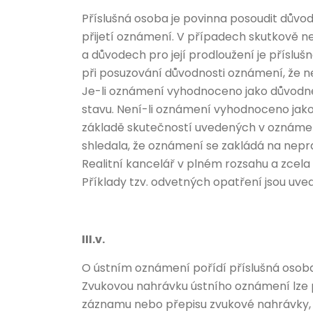
Příslušná osoba je povinna posoudit dův
přijetí oznámení. V případech skutkově neb
a důvodech pro její prodloužení je příslu
při posuzování důvodnosti oznámení, že 
Je-li oznámení vyhodnoceno jako důvodné,
stavu. Není-li oznámení vyhodnoceno jak
základě skutečností uvedených v oznámení 
shledala, že oznámení se zakládá na nep
Realitní kancelář v plném rozsahu a zcela
Příklady tzv. odvetných opatření jsou uve
III.v.
O ústním oznámení pořídí příslušná osob
Zvukovou nahrávku ústního oznámení lze 
záznamu nebo přepisu zvukové nahrávky, by