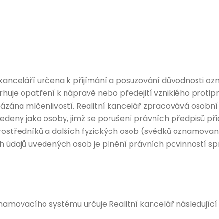
ní kanceláří určena k přijímání a posuzování důvodnosti
uje opatření k nápravě nebo předejití vzniklého protiprá
vázána mlčenlivostí. Realitní kancelář zpracovává osobn
eny jako osoby, jimž se porušení právních předpisů přičí
rostředníků a dalších fyzických osob (svědků oznamované
dajů uvedených osob je plnění právních povinností správ
namovacího systému určuje Realitní kancelář následující 