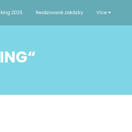
rking 2025
Realizované zakázky
Více
ING“