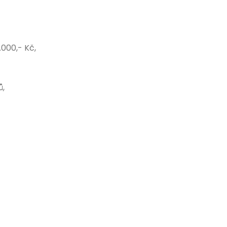
.000,- Kč,
ů,