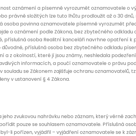
odnost oznámení a písemně vyrozumět oznamovatele o vý
o právně složitých lze tuto lhůtu prodloužit až o 30 dnů,
šná osoba povinna oznamovatele písemně vyrozumět před je
nejde o oznámení podle Zákona, bez zbytečného odkladu
 příslušná osoba Realitní kanceláři navrhne opatření k 
o důvodné, příslušná osoba bez zbytečného odkladu pís
a z okolností, které jí jsou známy, neshledala podezřen
ravdivých informacích, a poučí oznamovatele o právu po
 v souladu se Zákonem zajišťuje ochranu oznamovatelů, tz
deny v ustanovení § 4 Zákona.
a jeho zvukovou nahrávku nebo záznam, který věrně zach
pořídit pouze se souhlasem oznamovatele. Příslušná oso
l-li pořízen, vyjádřil – vyjádření oznamovatele se k záz