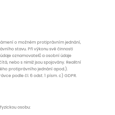
 oznámení o možném protiprávním jednání,
vního stavu. Při výkonu své činnosti
í údaje oznamovatelů a osobní údaje
tá, nebo s nimiž jsou spojovány. Realitní
ho protiprávního jednání apod.).
ce podle čl. 6 odst. 1 písm. c) GDPR.
fyzickou osobu: