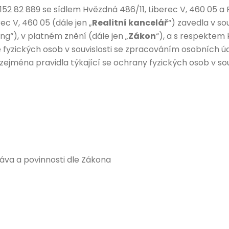
: 152 82 889 se sídlem Hvězdná 486/11, Liberec V, 460 05 a 
ec V, 460 05 (dále jen „
Realitní kancelář
“) zavedla v so
g“), v platném znění (dále jen „
Zákon
“), a s respektem
ě fyzických osob v souvislosti se zpracováním osobních ú
zejména pravidla týkající se ochrany fyzických osob v so
áva a povinnosti dle Zákona