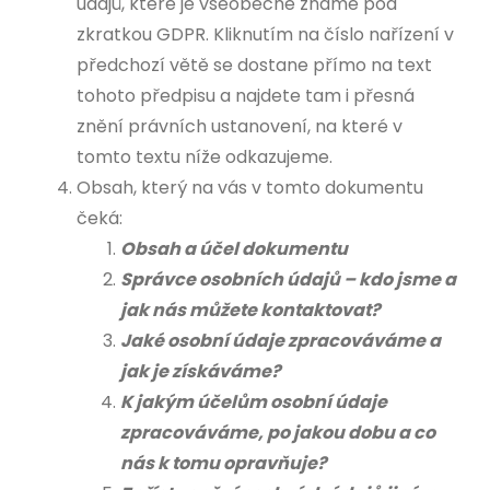
údajů, které je všeobecně známé pod
zkratkou GDPR. Kliknutím na číslo nařízení v
předchozí větě se dostane přímo na text
tohoto předpisu a najdete tam i přesná
znění právních ustanovení, na které v
tomto textu níže odkazujeme.
Obsah, který na vás v tomto dokumentu
čeká:
Obsah a účel dokumentu
Správce osobních údajů – kdo jsme a
jak nás můžete kontaktovat?
Jaké osobní údaje zpracováváme a
jak je získáváme?
K jakým účelům osobní údaje
zpracováváme, po jakou dobu a co
nás k tomu opravňuje?