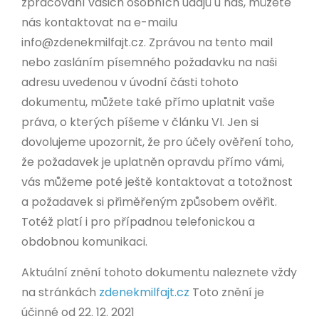
zpracování vašich osobních údajů u nás, můžete
nás kontaktovat na e-mailu
info@zdenekmilfajt.cz
. Zprávou na tento mail
nebo zasláním písemného požadavku na naši
adresu uvedenou v úvodní části tohoto
dokumentu, můžete také přímo uplatnit vaše
práva, o kterých píšeme v článku VI. Jen si
dovolujeme upozornit, že pro účely ověření toho,
že požadavek je uplatněn opravdu přímo vámi,
vás můžeme poté ještě kontaktovat a totožnost
a požadavek si přiměřeným způsobem ověřit.
Totéž platí i pro případnou telefonickou a
obdobnou komunikaci.
Aktuální znění tohoto dokumentu naleznete vždy
na stránkách
zdenekmilfajt.cz
Toto znění je
účinné od 22. 12. 2021