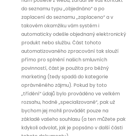
nám pošlete z webu, zařadí se váš kontakt
do seznamu typu „objednáno“ a po
zaplacení do seznamu „zaplaceno“ a v
takovém okamžiku vám systém i
automaticky odešle objednaný elektronický
produkt nebo službu. Část tohoto
automatizovaného zpracování tak slouží
přímo pro splnění našich smluvních
povinností, část je použita pro běžný
marketing (tedy spadá do kategorie
oprávněného zájmu). Pokud by toto
„třídění“ údajů bylo prováděno ve velkém
rozsahu, hodně „specializovaně“, pak už
bychom jej mohli provádět pouze na
základě vašeho souhlasu (a ten můžete pak
kdykoli odvolat, jak je popsáno v další části