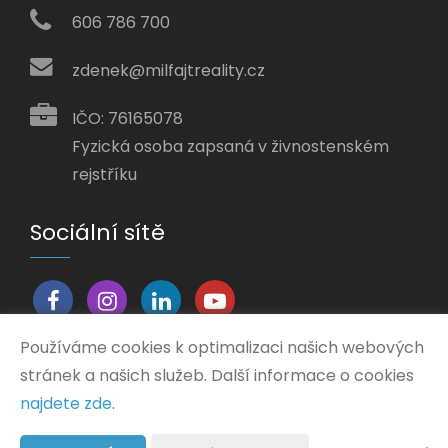
606 786 700
zdenek@milfajtreality.cz
IČO: 76165078
Fyzická osoba zapsaná v živnostenském
rejstříku
Sociální sítě
Používáme cookies k optimalizaci našich webových
stránek a našich služeb. Další informace o cookies
Vytvořeno v systému
CHYTRÝ WEB MAKLÉŘE
najdete zde
.
2026 © Tomawell s.r.o.