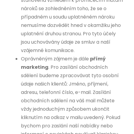
stanovena vzhledem k promlčecím lhůtám
nároků se zohledněním toho, že se o
případném u soudu uplatněném nároku
nemusíme dozvědět hned v okamžiku jeho
uplatnění druhou stranou. Pro tyto účely
jsou uchovávány údaje ze smluv a naší
vzájemné komunikace.
Oprávněným zájmem je dále
přímý
marketing
. Pro zasílání obchodních
sdělení budeme zpracovávat tyto osobní
údaje našich klientů: Jméno, příjmení,
adresu, telefonní číslo, e-mail. Zasílání
obchodních sdělení na váš mail můžete
vždy jednoduchým způsobem ukončit
kliknutím na odkaz v mailu uvedený. Pokud
bychom pro zaslání naší nabídky nebo