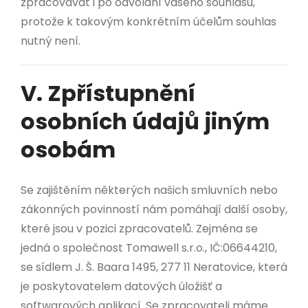
zpracovávat i po odvolání vašeho souhlasu,
protože k takovým konkrétním účelům souhlas
nutný není.
V. Zpřístupnění
osobních údajů jiným
osobám
Se zajištěním některých našich smluvních nebo
zákonných povinností nám pomáhají další osoby,
které jsou v pozici zpracovatelů. Zejména se
jedná o společnost Tomawell s.r.o., IČ:06644210,
se sídlem J. Š. Baara 1495, 277 11 Neratovice, která
je poskytovatelem datových úložišť a
softwarových aplikací. Se zpracovateli máme