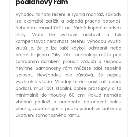
podlahový rám
Výhodou tohoto řešení je rychlá
mont
áž
, z
áklady
lze okamžitě zatížit a odpadá pracná
beton
áž.
Nebudete muset řešit ani žádn
é
kopání a odvoz
hlíny. Vruty lze výškově nastavit a tak
kompenzovat nerovnost ter
é
nu. Výhodou využití
vrutů je, že je lze tak
é
kdykoli odstranit nebo
přemístit jinam. Díky t
é
to technologii může pod
zahradním domkem proudit vzduch a zespodu
nevlhne. Samonosný rám můžete tak
é
tepelně
izolovat. Nevýhodou ale zůstává, že nejsou
využiteln
é
všude. Vhodný ter
é
n musí mít dobr
é
podloží, musí být stabilní, dobře prostupný
a to
minim
álně do hloubky 60 cm. Pokud nemáte
vhodn
é
podlaží a nechcete betonovat celou
plochu, zabetonujte si pouze jednotliv
é
patky na
ukotvení samonosn
é
ho rámu.