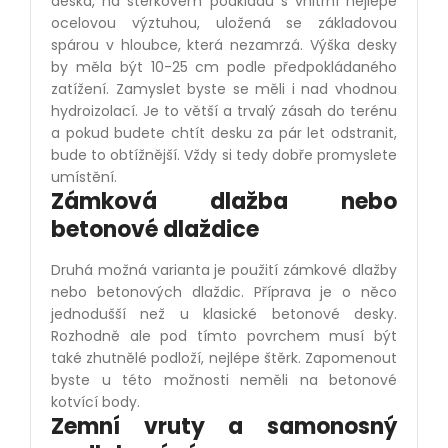
deska, na štěrkov
é
m podkladu s vnitřní nejl
é
pe
ocelovou výztuhou, uložená se základovou
spárou v hloubce, která nezamrzá. Výška desky
by měla být 10-25 cm podle předpokládan
é
ho
zatížení. Zamyslet byste se měli i nad vhodnou
hydroizolací. Je to větší a trvalý zásah do ter
é
nu
a pokud budete chtít desku za pár let odstranit,
bude to obtížnější. Vždy si tedy dobře promyslete
umístění.
Zámková dlažba nebo
betonov
é
dlaž
dice
Druhá možná varianta je použití zámkov
é
dlažby
nebo betonových dlaždic. Příprava je o něco
jednodušší než u klasick
é
betonov
é
desky.
Rozhodně ale pod tímto povrchem musí být
tak
é
zhutněl
é
podloží, nejl
é
pe štěrk. Zapomenout
byste u t
é
to mo
žnosti neměli na betonov
é
kotvící body.
Zemní vruty a samonosný