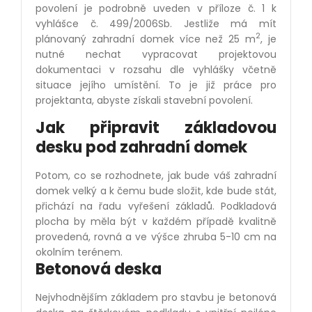
povolení je podrobně uveden v pří
loze
č. 1 k
vyhlášce č. 499/2006Sb. Jestliže má mí
t
2
pl
ánovaný zahradní domek více než 25 m
, je
nutn
é
nechat vypracovat projektovou
dokumentaci v rozsahu dle vyhlášky včetně
situace její
ho um
ístění. To je již práce pro
projektanta, abyste získali stavební povolení.
Jak připravit základovou
desku pod zahradní
domek
Potom, co se rozhodnete, jak bude váš zahradní
domek velký a k čemu bude složit, kde bude stát,
př
ich
ází na řadu vyřešení základů. Podkladová
plocha by měla být v každ
é
m případě kvalitně
provedená, rovná a ve výšce zhruba 5-10 cm na
okolní
m ter
é
nem.
Betonová
deska
Nejvhodnějším základem pro stavbu je betonová