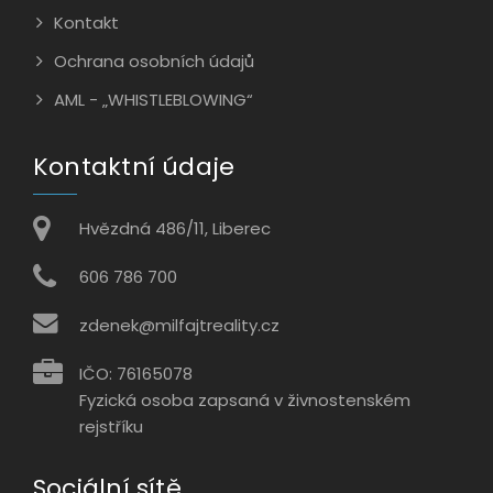
Kontakt
Ochrana osobních údajů
AML - „WHISTLEBLOWING“
Kontaktní údaje
Hvězdná 486/11, Liberec
606 786 700
zdenek@milfajtreality.cz
IČO: 76165078
Fyzická osoba zapsaná v živnostenském
rejstříku
Sociální sítě