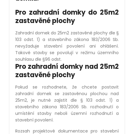
Pro zahradní domky do 25m2
zastavěn
é
plochy
Zahradní domek do 25m2 zastavěn
é
plochy dle §
103 odst. 1) a stavebního zákona 183/2006 Sb.
nevyžaduje stavební povolení ani ohlášení.
Takov
é
stavby se povolují v režimu územního
souhlasu dle §96 odst.
Pro zahradní domky nad 25m2
zastavěn
é
plochy
Pokud se rozhodnete, že chcete postavit
zahradní domek se zastavěnou plochou nad
25m2, je nutn
é
zajistit dle § 103 odst. 1) a
stavebního zákona 183/2006 Sb. rozhodnutí
o
um
ístění stavby neboli územní rozhodnutí a
stavební povolení.
Rozsah projektov
é
dokumentace pro stavební