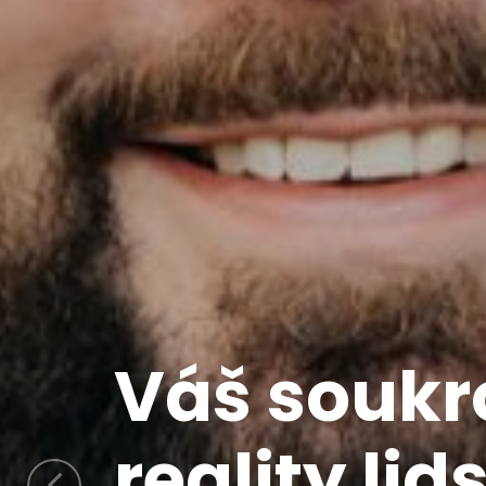
přesvědčt
zkušenos