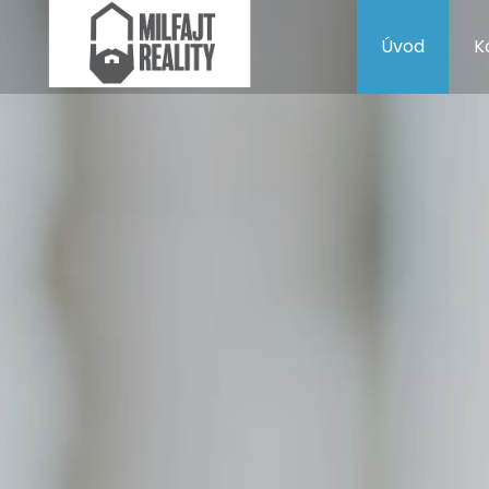
Úvod
K