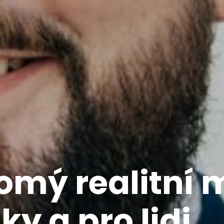
e se o mých
tech