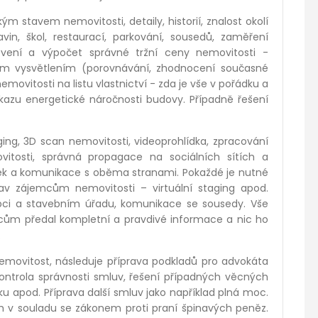
 stavem nemovitosti, detaily, historií, znalost okolí
vin, š
kol, restaurac
í, parkování, sousedů, zaměření
ovení a výpočet správn
é
tržní ceny nemovitosti -
ním vysvětlením (porovnávání, zhodnocení současn
é
 nemovitosti na listu vlastnictví - zda je vše v pořádku a
kazu energetick
é
náročnosti budovy. Případně řešení
ing, 3D scan nemovitosti, videoprohlídka, zpracování
vitosti, správná propagace na sociální
ch s
ítích a
ídek a komunikace s oběma stranami. Pokažd
é
je nutn
é
av zájemcům nemovitosti –
virtu
ální
staging apod.
obci a stavebním úřadu, komunikace se sousedy. Vše
cům předal kompletní a pravdiv
é
informace a nic ho
.
movitost, následuje příprava podkladů pro advokáta
ntrola správnosti smluv, řešení případný
ch v
ě
cn
ý
ch
 apod. Příprava další smluv jako například plná moc.
h v
souladu se zákonem proti praní špinavých peněz.