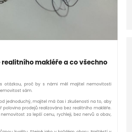
realitního makléře a co všechno
 s otázkou, proč by s námi měl majitel nemovitosti
nemovitost sám.
od jednoduchý, majitel má čas i zkušenosti na to, aby
 polovina prodejů realizována bez realitního makléř
e.
 nemovitost za lepší cenu, rychleji, bez nervů a obav,
znou kvalitu. Stejně jako v každ
é
m oboru. Naštěstí v