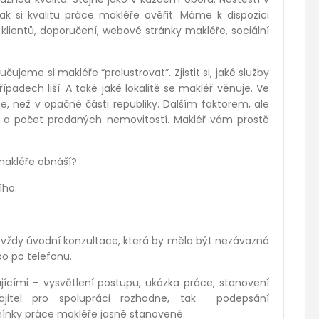
si kvalitu práce makléře ověřit. Máme k dispozici
klientů, doporučení
, webov
é
stránky makléř
e, soci
ální
ručujeme si makléře
“
prolustrovat”. Zjistit si, jak
é
slu
žby
padech liší. A tak
é
jak
é
lokalitě se makléř věnuje. Ve
e, ne
ž
v opa
čné části republiky. Dalším faktorem, ale
e a počet prodaných nemovitostí. Makléř vám prostě
makléře obnáší
?
í
ho.
e vždy úvodní konzultace, která by měla být nezávazná
bo po telefonu.
jícími – vysvětlení postupu, ukázka práce, stanovení
itel pro spolupráci rozhodne, tak podepsání
ínky práce makléře jasně stanoven
é
.