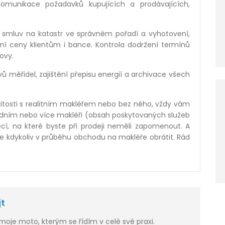
Komunikace požadavků kupujících a prodávajících,
 smluv na katastr ve správn
é
m pořadí a vyhotovení,
pní ceny klientům i bance. Kontrola dodržení termínů
ovy.
ů měřidel, zajištění přepisu energií
a archivace v
šech
itosti s realitním makléřem nebo bez ně
ho, v
ždy vám
edním nebo více makléři (obsah poskytovaných služeb
cí, na kter
é
byste při prodeji neměli zapomenout. A
e kdykoliv v průběhu obchodu na makléře obrátit. Rád
jt
moje moto, kterým se řídím v celé své praxi.