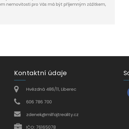
jem nemovitosti pro Vás má být příjemným zážitkem,
Kontaktní údaje
S
Hvězdná 486/11, Liberec
606 786 700
zdenek@milfajtreality.cz
IČO: 76165078