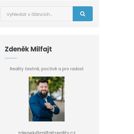
Zdeněk Milfajt
Reality čestně, poctivě a pro radost
zdenek@milfajtreality.cz