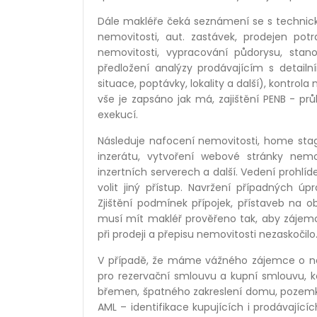
Dále makléře čeká seznámení se s technickým
nemovitosti, aut. zastávek, prodejen potra
nemovitosti, vypracování půdorysu, stan
předložení analýzy prodávajícím s detail
situace, poptávky, lokality a další), kontrola
vše je zapsáno jak má, zajištění PENB - prů
exekucí.
Následuje nafocení nemovitosti, home stag
inzer
átu, vytvoření webov
é
stránky nemo
inzertních serverech a další. Vedení prohl
volit jiný přístup. Navržení případný
ch
úpr
Zji
štění podmínek přípojek, přístaveb na 
musí mít makléř prověřeno tak, aby zájem
při prodeji a přepisu nemovitosti nezaskoč
ilo
V případě, že máme vážn
é
ho zájemce o ne
pro rezervační smlouvu a kupní smlouvu, ko
b
ř
emen,
špatn
é
ho zakreslení domu, pozemku
AML – identifikace kupujících i prodávající
c