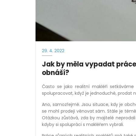
29. 4. 2022
Jak by měla vypadat práce 
obnáší?
Často se jako realitní makléři setkáváme
spolupracovat, když je jednoduch
é
, prodat 
Ano, samozřejmě. Jsou situace, kdy je obch
se mohl prodeji věnovat sám. Stále je t
é
měř
Otázkou zůstává, zda by majitel
é
neprodali
kdyby si spolupráci s makléřem vybrali.
Práce různých realitních makléřů má také rů