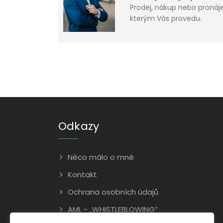
Prodej, nákup nebo proná
kterým Vás provedu.
Odkazy
Něco málo o mně
Kontakt
Ochrana osobních údajů
AML - „WHISTLEBLOWING“