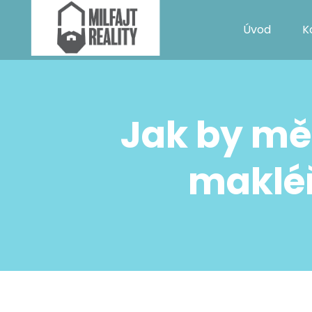
Úvod
K
Jak by mě
makléř