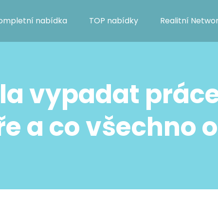
ompletní nabídka
TOP nabídky
Realitní Netwo
la vypadat práce 
e a co všechno 