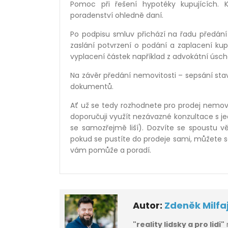
Pomoc při řešení hypot
é
ky kupujících. 
poradenství ohledně daní.
Po podpisu smluv př
ich
ází na řadu předání
zaslání potvrzení o podání a zaplacení ku
vyplacení částek například z advokátní úsch
Na závěr předání nemovitosti – sepsání stav
dokumentů.
Ať už se tedy rozhodnete pro prodej nemov
doporučuji využít nezávazn
é
konzultace s j
se samozřejmě liší). Dozvíte se spoustu vě
pokud se pustíte do prodeje sami, můžete s
vám pomůže a poradí.
Autor:
Zdeněk Milfa
"reality lidsky a pro lidi"