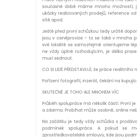
současn
é
době máme mnoho možností, jak 
ukázky realizovaných prodejů, reference od 
sítě apod.
Ještě před první
sch
ůzkou tedy určitě dopo
jsou v ceněprovize – to se tak
é
v mnoha pří
sv
é
lokalitě se samozřejmě orientujeme l
é
p
ne vždy úplně rozhodujícím, je d
é
lka prax
musí sednout.
CO SI LIDÉ
PŘEDSTAVUJÍ, že práce realitního 
Pořízení fotografií
, inzer
át, čekání na kupujíc
SKUTE
ČNĚ
JE TOHO ALE MNOHEM V
ÍC
Průběh spolupráce má několik částí. První j
a zdarma. Probí
hat m
ůže osobně, online ne
Na začátku je tedy vž
dy sch
ůzka s prodáva
podmínek spolupráce. A pokud se maj
zprostředkovatelsk
é
smlouvy, kde jsou podm