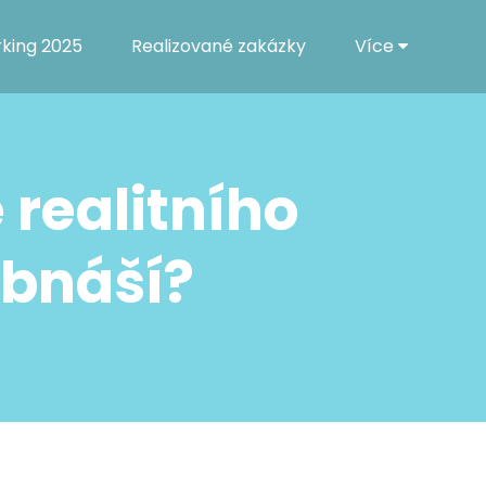
rking 2025
Realizované zakázky
Více
realitního
obnáší?