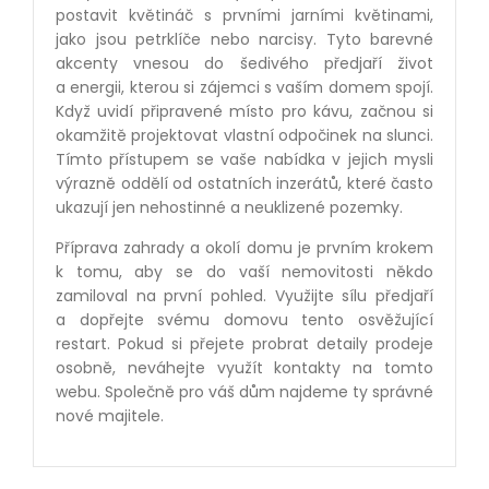
postavit květináč s prvními jarními květinami,
jako jsou petrklíče nebo narcisy. Tyto barevné
akcenty vnesou do šedivého předjaří život
a energii, kterou si zájemci s vaším domem spojí.
Když uvidí připravené místo pro kávu, začnou si
okamžitě projektovat vlastní odpočinek na slunci.
Tímto přístupem se vaše nabídka v jejich mysli
výrazně oddělí od ostatních inzerátů, které často
ukazují jen nehostinné a neuklizené pozemky.
Příprava zahrady a okolí domu je prvním krokem
k tomu, aby se do vaší nemovitosti někdo
zamiloval na první pohled. Využijte sílu předjaří
a dopřejte svému domovu tento osvěžující
restart. Pokud si přejete probrat detaily prodeje
osobně, neváhejte využít kontakty na tomto
webu. Společně pro váš dům najdeme ty správné
nové majitele.