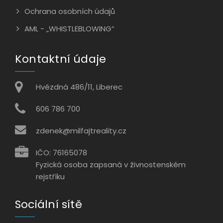
Ochrana osobních údajů
AML - „WHISTLEBLOWING“
Kontaktní údaje
Hvězdná 486/11, Liberec
606 786 700
zdenek@milfajtreality.cz
IČO: 76165078
Fyzická osoba zapsaná v živnostenském
rejstříku
Sociální sítě