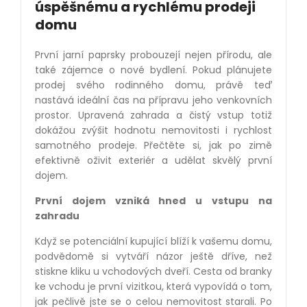
úspěšnému a rychlému prodeji
domu
První jarní paprsky probouzejí nejen přírodu, ale
také zájemce o nové bydlení. Pokud plánujete
prodej svého rodinného domu, právě teď
nastává ideální čas na přípravu jeho venkovních
prostor. Upravená zahrada a čistý vstup totiž
dokážou zvýšit hodnotu nemovitosti i rychlost
samotného prodeje. Přečtěte si, jak po zimě
efektivně oživit exteriér a udělat skvělý první
dojem.
První dojem vzniká hned u vstupu na
zahradu
Když se potenciální kupující blíží k vašemu domu,
podvědomě si vytváří názor ještě dříve, než
stiskne kliku u vchodových dveří. Cesta od branky
ke vchodu je první vizitkou, která vypovídá o tom,
jak pečlivě jste se o celou nemovitost starali. Po