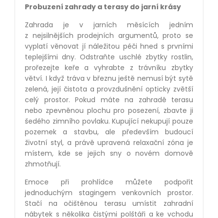
Probuzení zahrady a terasy do jarní krásy
Zahrada je v jarních měsících jedním
z nejsilnějších prodejních argumentů, proto se
vyplatí věnovat jí náležitou péči hned s prvními
teplejšími dny. Odstraňte uschlé zbytky rostlin,
prořezejte keře a vyhrabte z trávníku zbytky
větví. I když tráva v březnu ještě nemusí být sytě
zelená, její čistota a provzdušnění opticky zvětší
celý prostor. Pokud máte na zahradě terasu
nebo zpevněnou plochu pro posezení, zbavte ji
šedého zimního povlaku. Kupující nekupují pouze
pozemek a stavbu, ale především budoucí
životní styl, a právě upravená relaxační zóna je
místem, kde se jejich sny o novém domově
zhmotňují.
Emoce při prohlídce můžete podpořit
jednoduchým stagingem venkovních prostor.
Stačí na očištěnou terasu umístit zahradní
nábytek s několika čistými polštáři a ke vchodu