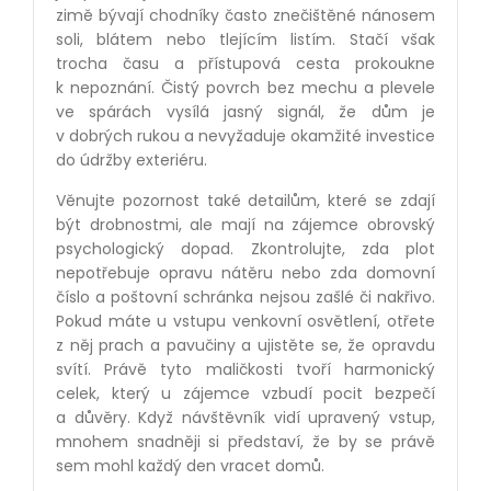
zimě bývají chodníky často znečištěné nánosem
soli, blátem nebo tlejícím listím. Stačí však
trocha času a přístupová cesta prokoukne
k nepoznání. Čistý povrch bez mechu a plevele
ve spárách vysílá jasný signál, že dům je
v dobrých rukou a nevyžaduje okamžité investice
do údržby exteriéru.
Věnujte pozornost také detailům, které se zdají
být drobnostmi, ale mají na zájemce obrovský
psychologický dopad. Zkontrolujte, zda plot
nepotřebuje opravu nátěru nebo zda domovní
číslo a poštovní schránka nejsou zašlé či nakřivo.
Pokud máte u vstupu venkovní osvětlení, otřete
z něj prach a pavučiny a ujistěte se, že opravdu
svítí. Právě tyto maličkosti tvoří harmonický
celek, který u zájemce vzbudí pocit bezpečí
a důvěry. Když návštěvník vidí upravený vstup,
mnohem snadněji si představí, že by se právě
sem mohl každý den vracet domů.