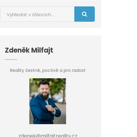
Zdeněk Milfajt
Reality čestně, poctivě a pro radost
zdenek@milfajtreality.cz