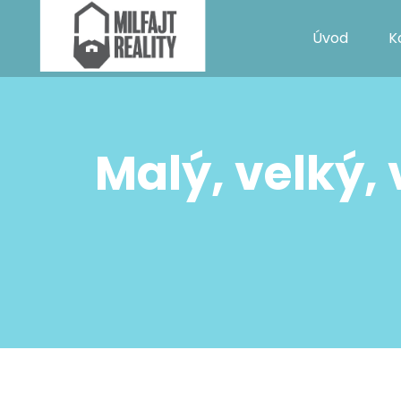
Úvod
K
Malý, velký,