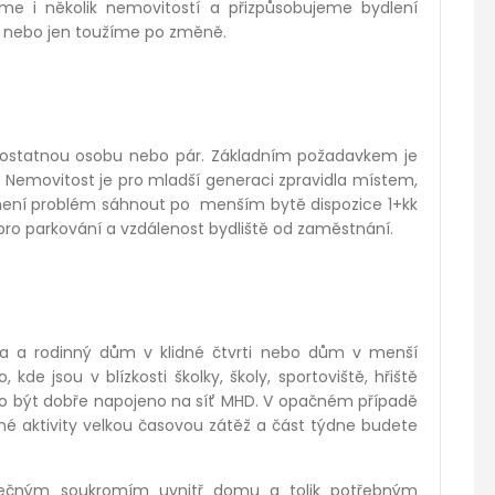
me i několik nemovitostí a přizpůsobujeme bydlení
í nebo jen toužíme po změně.
amostatnou osobu nebo pár. Základním požadavkem je
 Nemovitost je pro mladší generaci zpravidla místem,
není problém sáhnout po menším bytě dispozice 1+kk
pro parkování a vzdálenost bydliště od zaměstnání.
ta a rodinný dům v klidné čtvrti nebo dům v menší
kde jsou v blízkosti školky, školy, sportoviště, hřiště
ělo být dobře napojeno na síť MHD. V opačném případě
né aktivity velkou časovou zátěž a část týdne budete
tečným soukromím uvnitř domu a tolik potřebným