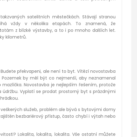
kzvaných satelitních městečkách. Stávají stranou
bíhá vždy v několika etapách. To znamená, že
totám z blízké výstavby, a to i po mnoho dalších let.
ky kilometrů.
? Budete překvapeni, ale není to byt. Vítězí novostavba
. Pozemek by měl být co nejmenší, aby neznamenal
 mazlíčka. Novostavba je nejlepším řešením, protože
údržbu. Vyplatí se prodat prostorný byt s prázdnými
ahrádkou.
veškerých služeb, problém ale bývá s bytovými domy
jištěn bezbariérový přístup, často chybí i výtah nebo
tosti? Lokalita, lokalita, lokalita. Vše ostatní můžete