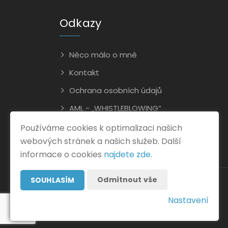
Odkazy
Něco málo o mně
Kontakt
Ochrana osobních údajů
AML - „WHISTLEBLOWING“
Používáme cookies k optimalizaci našich
webových stránek a našich služeb. Další
informace o cookies
najdete zde
.
Odmítnout vše
SOUHLASÍM
Nastavení