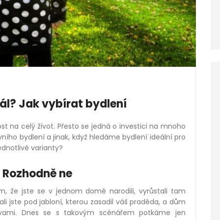
dál? Jak vybírat bydlení
t na celý život. Přesto se jedná o investici na mnoho
vního bydlení a jinak, když hledáme bydlení ideální pro
ednotlivé varianty?
 Rozhodně ne
m, že jste se v jednom domě narodili, vyrůstali tam
ali jste pod jabloní, kterou zasadil váš praděda, a dům
ravami. Dnes se s takovým scénářem potkáme jen