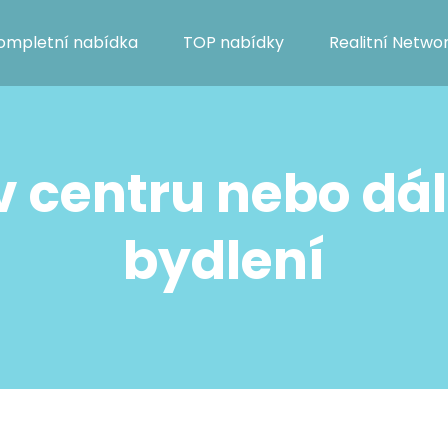
ompletní nabídka
TOP nabídky
Realitní Netwo
 v centru nebo dál
bydlení