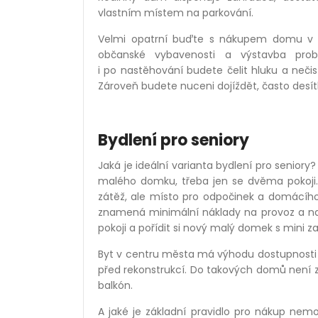
vlastním místem na parkování.
Velmi opatrní buďte s nákupem domu v ta
občanské vybavenosti a výstavba pro
i po nastěhování budete čelit hluku a nečis
Zároveň budete nuceni dojíždět, často desít
Bydlení pro seniory
Jaká je ideální varianta bydlení pro seniory
malého domku, třeba jen se dvěma pokoji
zátěž, ale místo pro odpočinek a domácího
znamená minimální náklady na provoz a na 
pokoji a pořídit si nový malý domek s mini z
Byt v centru města má výhodu dostupnosti 
před rekonstrukcí. Do takových domů není za
balkón.
A jaké je základní pravidlo pro nákup nemovi