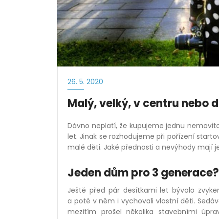
26. 5. 2020
Malý, velký, v centru nebo 
Dávno neplatí, že kupujeme jednu nemovitos
let. Jinak se rozhodujeme při pořízení starto
malé děti. Jaké přednosti a nevýhody mají j
Jeden dům pro 3 generace?
Ještě před pár desítkami let bývalo zvyke
a poté v něm i vychovali vlastní děti. Sedáv
mezitím prošel několika stavebními úp