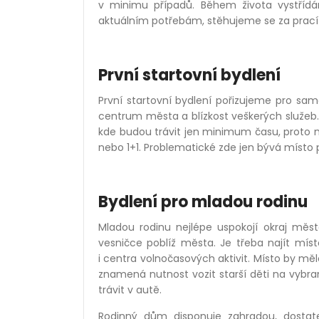
v minimu případů. Během života vystřídá
aktuálním potřebám, stěhujeme se za prac
První startovní bydlení
První startovní bydlení pořizujeme pro s
centrum města a blízkost veškerých služeb.
kde budou trávit jen minimum času, proto 
nebo 1+1. Problematické zde jen bývá místo 
Bydlení pro mladou rodinu
Mladou rodinu nejlépe uspokojí okraj měs
vesničce poblíž města. Je třeba najít místo, 
i centra volnočasových aktivit. Místo by m
znamená nutnost vozit starší děti na vybra
trávit v autě.
Rodinný dům disponuje zahradou, dosta