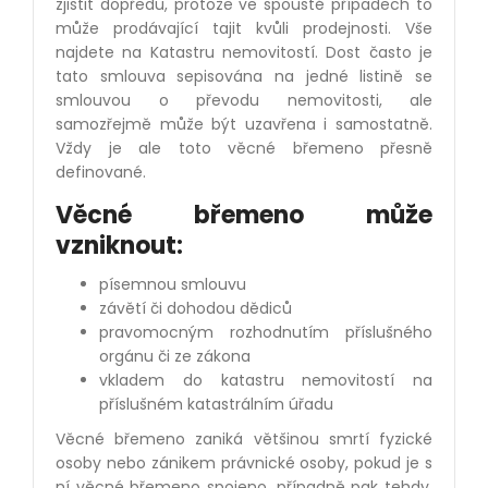
zjistit dopředu, protože ve spoustě případech to
může prodávající tajit kvůli prodejnosti. Vše
najdete na Katastru nemovitostí. Dost často je
tato smlouva sepisována na jedné listině se
smlouvou o převodu nemovitosti, ale
samozřejmě může být uzavřena i samostatně.
Vždy je ale toto věcné břemeno přesně
definované.
Věcné břemeno může
vzniknout:
písemnou smlouvu
závětí či dohodou dědiců
pravomocným rozhodnutím příslušného
orgánu či ze zákona
vkladem do katastru nemovitostí na
příslušném katastrálním úřadu
Věcné břemeno zaniká většinou smrtí fyzické
osoby nebo zánikem právnické osoby, pokud je s
ní věcné břemeno spojeno, případně pak tehdy,