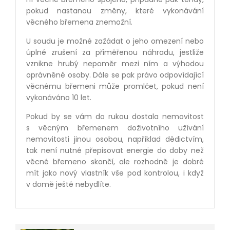
pokud nastanou změny, které vykonávání
věcného břemena znemožní.
U soudu je možné zažádat o jeho omezení nebo
úplné zrušení za přiměřenou náhradu, jestliže
vznikne hrubý nepoměr mezi ním a výhodou
oprávněné osoby. Dále se pak právo odpovídající
věcnému břemeni může promlčet, pokud není
vykonáváno 10 let.
Pokud by se vám do rukou dostala nemovitost
s věcným břemenem doživotního užívání
nemovitosti jinou osobou, například dědictvím,
tak není nutné přepisovat energie do doby než
věcné břemeno skončí, ale rozhodně je dobré
mít jako nový vlastník vše pod kontrolou, i když
v domě ještě nebydlíte.