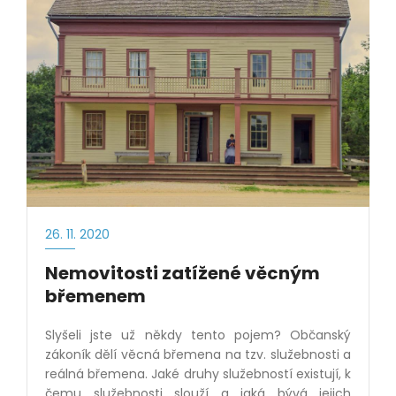
26. 11. 2020
Nemovitosti zatížené věcným
břemenem
Slyšeli jste už někdy tento pojem? Občanský
zákoník dělí věcná břemena na tzv. služebnosti a
reálná břemena. Jaké druhy služebností existují, k
čemu služebnosti slouží a jaká bývá jejich