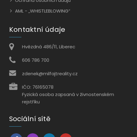
Ochrana osobních údajů
AML - „WHISTLEBLOWING“
Kontaktní údaje
Hvězdná 486/11, Liberec
606 786 700
zdenek@milfajtreality.cz
IČO: 76165078
Fyzická osoba zapsaná v živnostenském
rejstříku
Sociální sítě