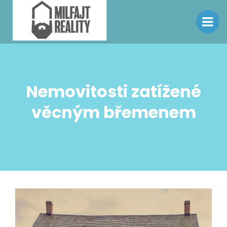
Nemovitosti zatížené
věcným břemenem