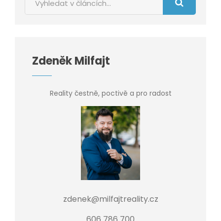
Zdeněk Milfajt
Reality čestně, poctivě a pro radost
zdenek@milfajtreality.cz
606 786 700