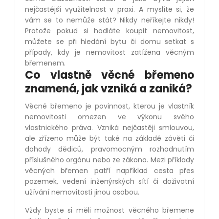
nejčastější využitelnost v praxi. A myslíte si, že
vám se to nemůže stát? Nikdy neříkejte nikdy!
Protože pokud si hodláte koupit nemovitost,
můžete se při hledání bytu či domu setkat s
případy, kdy je nemovitost zatížena věcným
břemenem.
Co vlastně věcné břemeno
znamená, jak vzniká a zaniká?
Věcné břemeno je povinnost, kterou je vlastník
nemovitosti omezen ve výkonu svého
vlastnického práva. Vzniká nejčastěji smlouvou,
ale zřízeno může být také na základě závěti či
dohody dědiců, pravomocným rozhodnutím
příslušného orgánu nebo ze zákona. Mezi příklady
věcných břemen patří například cesta přes
pozemek, vedení inženýrských sítí či doživotní
užívání nemovitosti jinou osobou.
Vždy byste si měli možnost věcného břemene