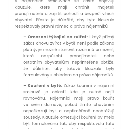
V nájemních smlouvách se často objevují
klauzule, které mají chránit majetek
pronajímatele a zajistit pohodlí a bezpečí všech
obyvatel. Přesto je důležité, aby tyto klauzule
respektovaly právní rámec a práva nájemníků.
– Omezení týkající se zvířat:
I když přímý
zákaz chovu zvířat v bytě není podle zákona
platný, je možné stanovit rozumná omezení,
která nezpůsobí pronajímateli nebo
ostatním obyvatelům nepřiměřené obtíže.
Je důležité, aby takové klauzule byly
formulovány s ohledem na práva nájemníků.
– Kouření v bytě:
Zákaz kouření v nájemní
smlouvě je oblastí, kde je nutné najít
rovnováhu. Nájemníci mají právo kouřit
ve svém domově, pokud tímto chováním
nepoškozují byt a nepřiměřeně neobtěžují
sousedy. Klauzule omezující kouření by měla
být formulována tak, aby respektovala tato