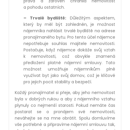
práva a zároveň chránila nemovitost
a pohodu ostatních.
– Trvalé bydliště:
Důležitým aspektem,
který by měl být zohledněn, je možnost
nájemníka nahlásit trvalé bydliště na adrese
pronajímaného bytu. Pro tento účel nájemce
nepotřebuje souhlas majitele nemovitosti.
Postačuje, když nájemce dokáže svůj vztah
k nemovitosti, což obvykle znamená
předložení platné nájemní smlouvy. Tato
možnost umožňuje nájemníkům plně
využívat byt jako svůj domov, což je klíčové
pro jejich pocit stability a bezpečí.
Každý pronajímatel si přeje, aby jeho nemovitost
byla v dobrých rukou a aby z nájemního vztahu
plynuly co nejmenší starosti. Pokud nemáte čas
postarat se o pronájem své nemovitosti,
neváhejte se na mne obrátit. Spolu domluvíme
vše potřebné a připravíme nájemní smlouvu tak,