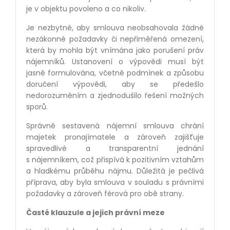
je v objektu povoleno a co nikoliv.
Je nezbytné, aby smlouva neobsahovala žádné
nezákonné požadavky či nepřiměřená omezení,
která by mohla být vnímána jako porušení práv
nájemníků. Ustanovení o výpovědi musí být
jasně formulována, včetně podmínek a způsobu
doručení výpovědi, aby se předešlo
nedorozuměním a zjednodušilo řešení možných
sporů.
Správně sestavená nájemní smlouva chrání
majetek pronajímatele a zároveň zajišťuje
spravedlivé a transparentní jednání
s nájemníkem, což přispívá k pozitivním vztahům
a hladkému průběhu nájmu. Důležitá je pečlivá
příprava, aby byla smlouva v souladu s právními
požadavky a zároveň férová pro obě strany.
Časté klauzule a jejich právní meze