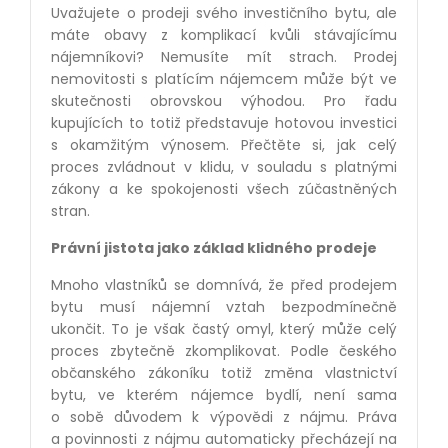
Uvažujete o prodeji svého investičního bytu, ale
máte obavy z komplikací kvůli stávajícímu
nájemníkovi? Nemusíte mít strach. Prodej
nemovitosti s platícím nájemcem může být ve
skutečnosti obrovskou výhodou. Pro řadu
kupujících to totiž představuje hotovou investici
s okamžitým výnosem. Přečtěte si, jak celý
proces zvládnout v klidu, v souladu s platnými
zákony a ke spokojenosti všech zúčastněných
stran.
Právní jistota jako základ klidného prodeje
Mnoho vlastníků se domnívá, že před prodejem
bytu musí nájemní vztah bezpodmínečně
ukončit. To je však častý omyl, který může celý
proces zbytečně zkomplikovat. Podle českého
občanského zákoníku totiž změna vlastnictví
bytu, ve kterém nájemce bydlí, není sama
o sobě důvodem k výpovědi z nájmu. Práva
a povinnosti z nájmu automaticky přecházejí na