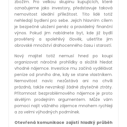
zbožím. Pro velkou skupinu kupujících, které
označujeme jako investory, představuje taková
nemovitost ideální příležitost. Tito lidé totiž
nehledají bydlení pro sebe. Jejich hlavním cílem
je bezpečné uložení peněz a pravidelný finanční
výnos. Pokud jim nabídnete byt, kde již bydlí
prověřený a spolehlivý člověk, ušetříte jim
obrovské množství drahocenného času i starostí.
Nový majitel totiž nemusí hned po koupi
organizovat náročné prohlídky a složitě hledat
vhodné nájemce. Investice mu začíná vydělávat
peníze od prvního dne, kdy se stane vlastníkem.
Nemovitost navíc nezůstává ani na chvíli
prázdná, takže nevznikají žádné zbytečné ztráty.
Přítomnost bezproblémového nájemce je proto
skvělým prodejním argumentem. Může vám
pomoci najít vážného zájemce mnohem rychleji
a za velmi výhodných podmínek.
Otevřená komunikace zajistí hladký průběh