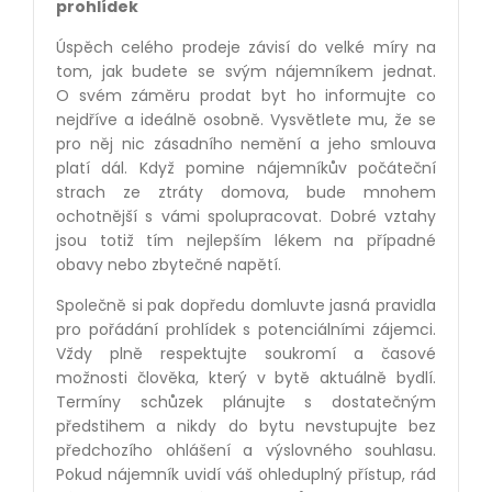
prohlídek
Úspěch celého prodeje závisí do velké míry na
tom, jak budete se svým nájemníkem jednat.
O svém záměru prodat byt ho informujte co
nejdříve a ideálně osobně. Vysvětlete mu, že se
pro něj nic zásadního nemění a jeho smlouva
platí dál. Když pomine nájemníkův počáteční
strach ze ztráty domova, bude mnohem
ochotnější s vámi spolupracovat. Dobré vztahy
jsou totiž tím nejlepším lékem na případné
obavy nebo zbytečné napětí.
Společně si pak dopředu domluvte jasná pravidla
pro pořádání prohlídek s potenciálními zájemci.
Vždy plně respektujte soukromí a časové
možnosti člověka, který v bytě aktuálně bydlí.
Termíny schůzek plánujte s dostatečným
předstihem a nikdy do bytu nevstupujte bez
předchozího ohlášení a výslovného souhlasu.
Pokud nájemník uvidí váš ohleduplný přístup, rád