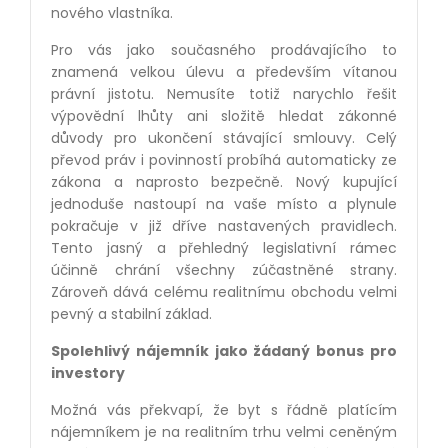
nového vlastníka.
Pro vás jako současného prodávajícího to
znamená velkou úlevu a především vítanou
právní jistotu. Nemusíte totiž narychlo řešit
výpovědní lhůty ani složitě hledat zákonné
důvody pro ukončení stávající smlouvy. Celý
převod práv i povinností probíhá automaticky ze
zákona a naprosto bezpečně. Nový kupující
jednoduše nastoupí na vaše místo a plynule
pokračuje v již dříve nastavených pravidlech.
Tento jasný a přehledný legislativní rámec
účinně chrání všechny zúčastněné strany.
Zároveň dává celému realitnímu obchodu velmi
pevný a stabilní základ.
Spolehlivý nájemník jako žádaný bonus pro
investory
Možná vás překvapí, že byt s řádně platícím
nájemníkem je na realitním trhu velmi ceněným