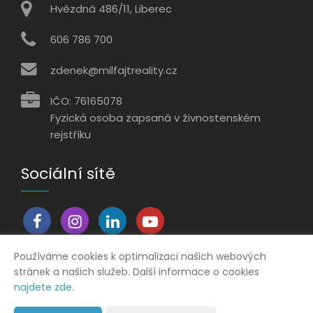
Hvězdná 486/11, Liberec
606 786 700
zdenek@milfajtreality.cz
IČO: 76165078
Fyzická osoba zapsaná v živnostenském
rejstříku
Sociální sítě
Používáme cookies k optimalizaci našich webových
stránek a našich služeb. Další informace o cookies
Vytvořeno v systému
CHYTRÝ WEB MAKLÉŘE
najdete zde
.
2026 © Tomawell s.r.o.