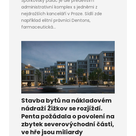
Šporkovský palác je ale především
administrativní komplex s jedněmi z
nejdražších kanceláří v Praze. Sídlí zde
například elitní právníci Dentons,
farmaceutická...
Stavba bytů na nákladovém
nádraží Žižkov se rozjíždí.
Penta požádala o povolení na
zbytek severovýchodní části,
ve hře jsou miliardy