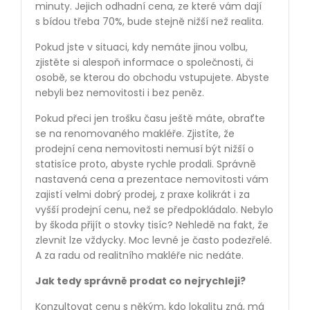
minuty. Jejich odhadní cena, ze které vám dají
s bídou třeba 70%, bude stejně nižší než realita.
Pokud jste v situaci, kdy nemáte jinou volbu,
zjistěte si alespoň informace o společnosti, či
osobě, se kterou do obchodu vstupujete. Abyste
nebyli bez nemovitosti i bez peněz.
Pokud přeci jen trošku času ještě máte, obraťte
se na renomovaného makléře. Zjistíte, že
prodejní cena nemovitosti nemusí být nižší o
statisíce proto, abyste rychle prodali. Správně
nastavená cena a prezentace nemovitosti vám
zajistí velmi dobrý prodej, z praxe kolikrát i za
vyšší prodejní cenu, než se předpokládalo. Nebylo
by škoda přijít o stovky tisíc? Nehledě na fakt, že
zlevnit lze vždycky. Moc levné je často podezřelé.
A za radu od realitního makléře nic nedáte.
Jak tedy správně prodat co nejrychleji?
Konzultovat cenu s někým, kdo lokalitu zná, má