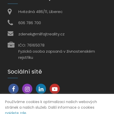
Hvězdná 486/11, Liberec
606 786 700
zdenek@milfajtreality.cz
IČO: 76165078
Fyzická osoba zapsaná v živnostenském
rejstříku
Sociální sítě
Používáme cookies k optimalizaci našich webových
stránek a našich služeb. Další informace o cookies
Vytvořeno v systému
CHYTRÝ WEB MAKLÉŘE
najdete zde
.