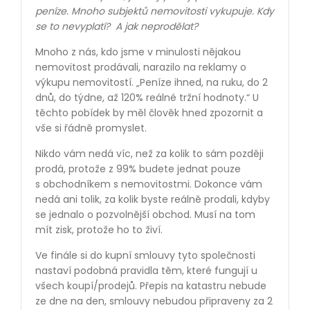
peníze. Mnoho subjektů nemovitosti vykupuje. Kdy
se to nevyplatí?
A jak neprodělat?
Mnoho z nás, kdo jsme v minulosti nějakou
nemovitost prodávali, narazilo na reklamy o
výkupu nemovitostí. „Peníze ihned, na ruku, do 2
dnů, do týdne, až 120% reálné tržní hodnoty.“ U
těchto pobídek by měl člověk hned zpozornit a
vše si řádně promyslet.
Nikdo vám nedá víc, než za kolik to sám později
prodá, protože z 99% budete jednat pouze
s obchodníkem s nemovitostmi. Dokonce vám
nedá ani tolik, za kolik byste reálně prodali, kdyby
se jednalo o pozvolnější obchod. Musí na tom
mít zisk, protože ho to živí.
Ve finále si do kupní smlouvy tyto společnosti
nastaví podobná pravidla těm, které fungují u
všech koupí/prodejů. Přepis na katastru nebude
ze dne na den, smlouvy nebudou připraveny za 2