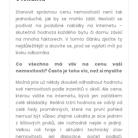
Stanovit správnou cenu nemovitosti není tak
jednoduché, jak by se mohlo zdát. Nestačí se
podívat na podobné nabídky na internetu –
skutečná hodnota každého bytu či domu závisí
na mnoha faktorech. V tomto článku zjistíte ty
nejdůležitější a dozvíte se, proč se vyplatí mít po
boku odborníka.
Co všechno má vliv na cenu vaší
nemovitosti? Často je toho víc, než si myslíte
Možná jste už někdy zkoušeli odhadnout hodnotu
své nemovitosti podle inzerátů v okolí. Ale cena,
kterou vidíte na internetu, bývá jen začátkem
celé skládačky. Reálná tržní hodnota se odvíjí od
celé řady proměnných, které na první pohled
nemusí být vůbec zřejmé. Lokalita je sice jedním
z klíčových prvků, ale rozhodně nejde o jediný.
Velkou roli hraje i aktuální technický stav
nemovitosti, její dispozice, počet podlaží,