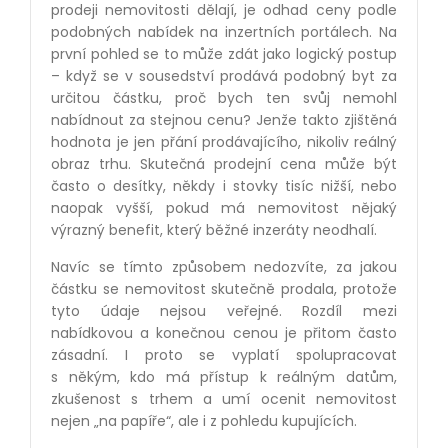
prodeji nemovitosti dělají, je odhad ceny podle
podobných nabídek na inzertních portálech. Na
první pohled se to může zdát jako logický postup
– když se v sousedství prodává podobný byt za
určitou částku, proč bych ten svůj nemohl
nabídnout za stejnou cenu? Jenže takto zjištěná
hodnota je jen přání prodávajícího, nikoliv reálný
obraz trhu. Skutečná prodejní cena může být
často o desítky, někdy i stovky tisíc nižší, nebo
naopak vyšší, pokud má nemovitost nějaký
výrazný benefit, který běžné inzeráty neodhalí.
Navíc se tímto způsobem nedozvíte, za jakou
částku se nemovitost skutečně prodala, protože
tyto údaje nejsou veřejné. Rozdíl mezi
nabídkovou a konečnou cenou je přitom často
zásadní. I proto se vyplatí spolupracovat
s někým, kdo má přístup k reálným datům,
zkušenost s trhem a umí ocenit nemovitost
nejen „na papíře“, ale i z pohledu kupujících.