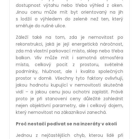
dostupnost výtahu nebo třeba výhled z oken.
Jinou cenu může mít byt orientovaný na jih
s lodžií a výhledem do zeleně než ten, který
směřuje do rušné ulice.
Záleží také na tom, zda je nemovitost po
rekonstrukci, jaká je její energetická náročnost,
zda má vlastní parkovací místo, sklep nebo třeba
balkon. Vliv může mít i samotná atmosféra
místa, celkový pocit z prostoru, světelné
podmínky, hlučnost, ale i kvalita společných
prostor v domě. Všechny tyto faktory ovlivňují,
jakou hodnotu kupující v nemovitosti skutečně
vidí – a jakou cenu jsou ochotni zaplatit. Právě
proto je při stanovení ceny důležité zohlednit
nejen objektivní parametry, ale i celkový dojem,
který nemovitost na zákazníkovi zanechá.
Proč nestačí podívat se na inzeráty v okolí
Jednou z nejčastějších chyb, kterou lidé při