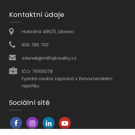
Kontaktní údaje
Hvězdná 486/11, Liberec
606 786 700
zdenek@milfajtreality.cz
IČO: 76165078
Fyzická osoba zapsaná v živnostenském
rejstříku
Sociální sítě